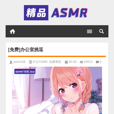
[免费]办公室挑逗
asmr168
中文ASMR
,
免費專區
06-08
43623
0